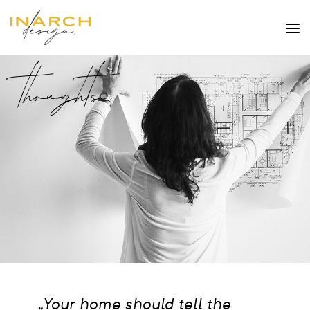
thoughts
„Your home should tell
the