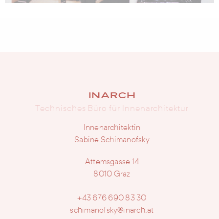
INARCH
Technisches Büro für Innenarchitektur
Innenarchitektin
Sabine Schimanofsky
Attemsgasse 14
8010 Graz
+43 676 690 83 30
schimanofsky@inarch.at